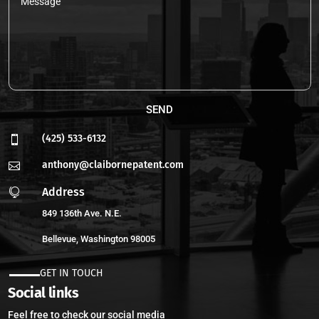
SEND
(425) 533-6132

anthony@claibornepatent.com

Address

849 136th Ave. N.E.
Bellevue, Washington 98005
GET IN TOUCH
Social links
Feel free to check our social media